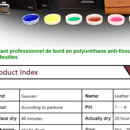
ant professionnel de bord en polyuréthane anti-fiss
feuilles
aissez un message Nous vous rappellero
bientôt !