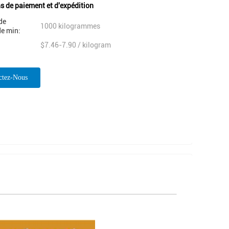
s de paiement et d'expédition
de
1000 kilogrammes
e min:
$7.46-7.90 / kilogram
ctez-Nous
ntenant