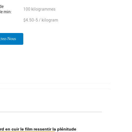
de
100 kilogrammes
e min:
$4.50-5 / kilogram
ctez-Nous
ntenant
 en cuir le film ressentir la plénitude