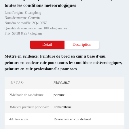
toutes les conditions météorologiques
Lieu d'origine: Guangdong
Nom de marque: Gauvain
Numéro de modèle: ZQ-1905Z
Quantité de commande min: 100 kilogrammes
Prix: $8.38-8.95 / kilogram
Détail
Description
Mettre en évidence:
Peinture de bord en cuir à base d'eau
,
peinture en couleur cuir pour toutes les conditions météorologiques
,
peinture en cuir professionnelle pour sacs
1N° CAS:
35430-88-7
2Méthode de candidature:
peinture
3Matière première principale:
Polyuréthane
4Autres noms:
Revêtement en cuir de bord