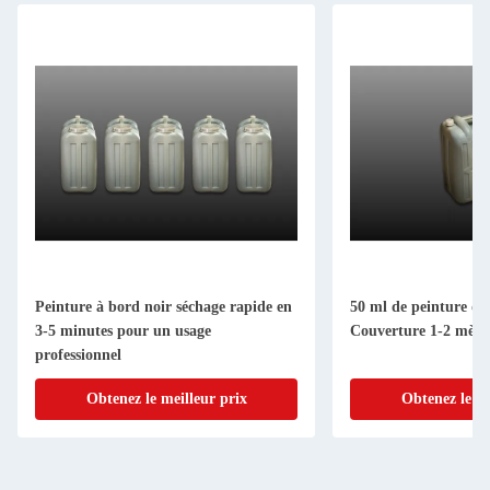
Peinture à bord noir séchage rapide en
50 ml de peinture de
3-5 minutes pour un usage
Couverture 1-2 mètre
professionnel
Obtenez le meilleur prix
Obtenez le me