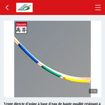
2
/
6
Vente directe d'usine à base d'eau de haute qualité résistant à