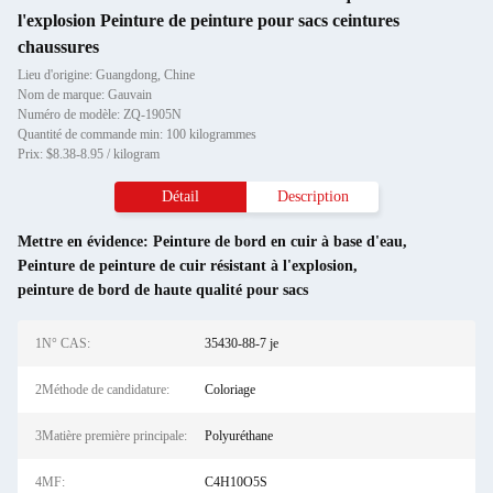
l'explosion Peinture de peinture pour sacs ceintures
chaussures
Lieu d'origine: Guangdong, Chine
Nom de marque: Gauvain
Numéro de modèle: ZQ-1905N
Quantité de commande min: 100 kilogrammes
Prix: $8.38-8.95 / kilogram
Détail
Description
Mettre en évidence:
Peinture de bord en cuir à base d'eau
,
Peinture de peinture de cuir résistant à l'explosion
,
peinture de bord de haute qualité pour sacs
1N° CAS:
35430-88-7 je
2Méthode de candidature:
Coloriage
3Matière première principale:
Polyuréthane
4MF:
C4H10O5S