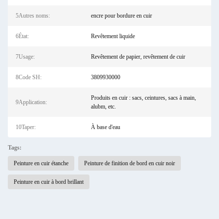
5Autres noms:
encre pour bordure en cuir
6État:
Revêtement liquide
7Usage:
Revêtement de papier, revêtement de cuir
8Code SH:
3809930000
Produits en cuir : sacs, ceintures, sacs à main,
9Application:
alubm, etc.
10Taper:
À base d'eau
Tags:
Peinture en cuir étanche
Peinture de finition de bord en cuir noir
Peinture en cuir à bord brillant