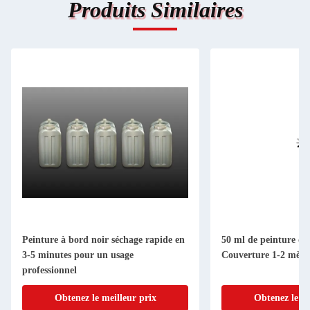
Produits Similaires
Peinture à bord noir séchage rapide en
50 ml de peinture de
3-5 minutes pour un usage
Couverture 1-2 mètre
professionnel
Obtenez le meilleur prix
Obtenez le me