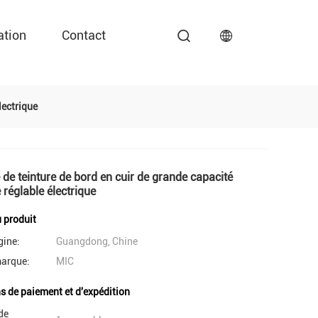
ation
Contact
lectrique
de teinture de bord en cuir de grande capacité
e réglable électrique
u produit
gine:
Guangdong, Chine
arque:
MIC
s de paiement et d'expédition
de