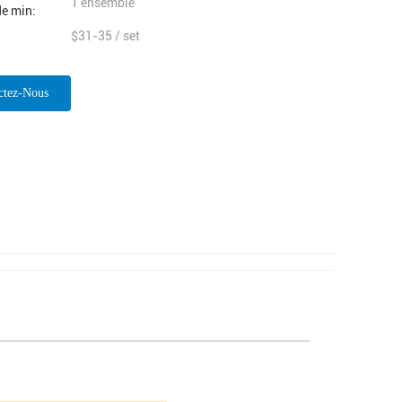
1 ensemble
e min:
$31-35 / set
ctez-Nous
ntenant