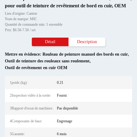
pour outil de teinture de revêtement de bord en cuir, OEM
Lieu d'origine: Canton
Nom de marque: MIC
Quantité de commande min: 1 ensemble
Prix: $6.50-7.50 / set
Détail
Description
Mettre en évidence:
Rouleau de peinture manuel des bords en cuir
,
Outil de teinture des rouleaux sans roulement
,
Outil de revêtement en cuir OEM
1poids (kg):
0.21
2Inspection vidéo à la sortie:
Fourni
3Rapport d'essai de machines:
Pas disponible
4Composants de base:
Engrenage
5Garantie:
6 mois