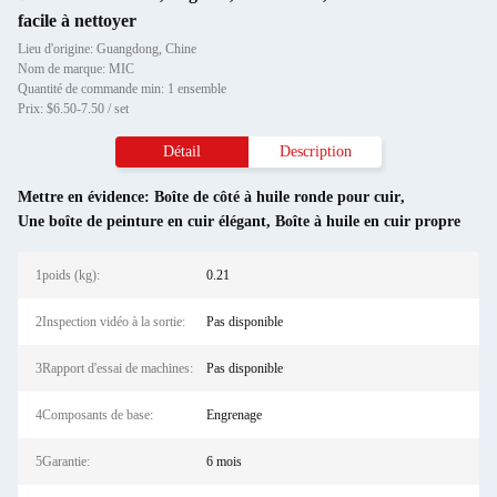
facile à nettoyer
Lieu d'origine: Guangdong, Chine
Nom de marque: MIC
Quantité de commande min: 1 ensemble
Prix: $6.50-7.50 / set
Détail
Description
Mettre en évidence:
Boîte de côté à huile ronde pour cuir
,
Une boîte de peinture en cuir élégant
,
Boîte à huile en cuir propre
1poids (kg):
0.21
2Inspection vidéo à la sortie:
Pas disponible
3Rapport d'essai de machines:
Pas disponible
4Composants de base:
Engrenage
5Garantie:
6 mois