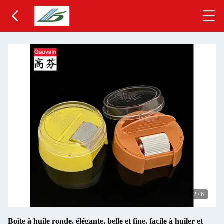
2
/
6
Boîte à huile ronde, élégante, belle et fine, facile à huiler et