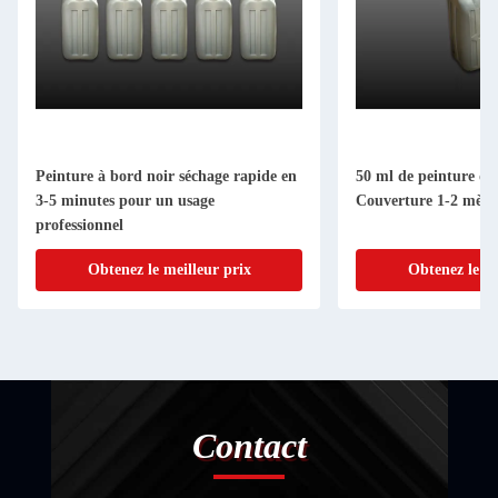
Peinture à bord noir séchage rapide en
50 ml de peinture de
3-5 minutes pour un usage
Couverture 1-2 mètre
professionnel
Obtenez le meilleur prix
Obtenez le me
Contact